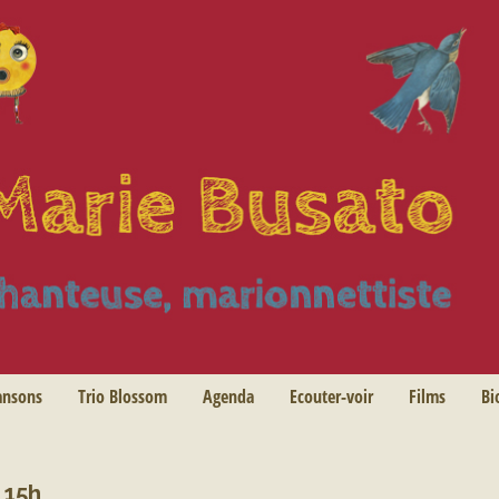
ansons
Trio Blossom
Agenda
Ecouter-voir
Films
Bi
 15h