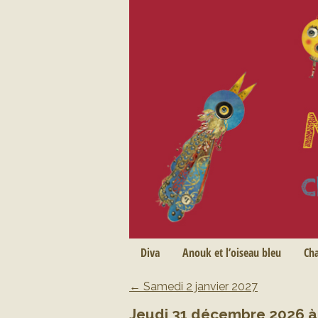
Skip
Diva
Anouk et l’oiseau bleu
Ch
Main menu
to
←
Samedi 2 janvier 2027
content
Post navigation
Jeudi 31 décembre 2026 à