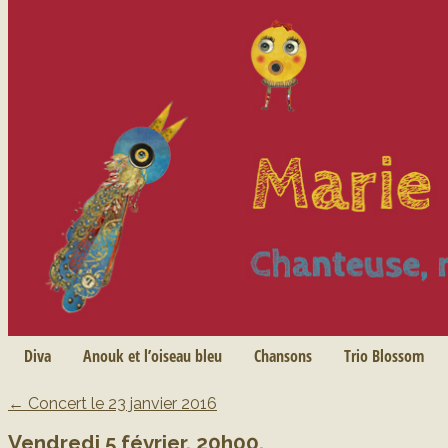
Skip
Diva
Anouk et l’oiseau bleu
Chansons
Trio Blossom
Main menu
to
←
Concert le 23 janvier 2016
content
Post navigation
Vendredi 5 février, 20h00,